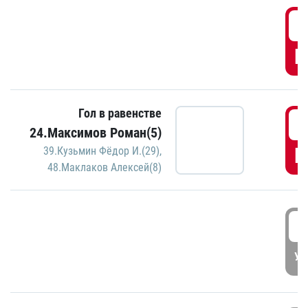
0
Г
Гол в равенстве
1
24.Максимов Роман(5)
Г
39.Кузьмин Фёдор И.(29)
,
48.Маклаков Алексей(8)
1
УД