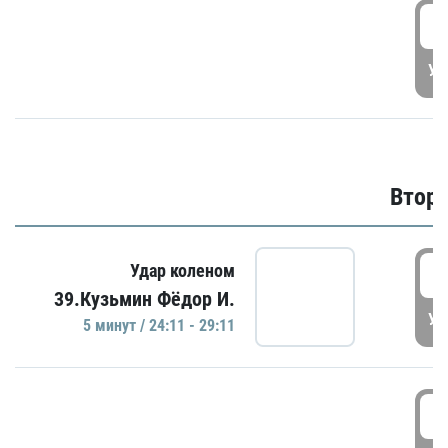
1
УД
Второ
2
Удар коленом
39.Кузьмин Фёдор И.
УД
5 минут / 24:11 - 29:11
2