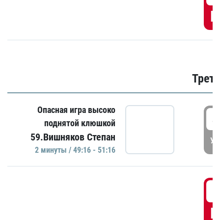
Г
Трети
Опасная игра высоко
4
поднятой клюшкой
59.Вишняков Степан
УД
2 минуты / 49:16 - 51:16
5
Г