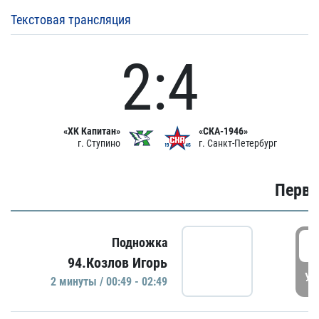
Текстовая трансляция
2:4
«ХК Капитан»
«СКА-1946»
г. Ступино
г. Санкт-Петербург
Первы
0
Подножка
94.Козлов Игорь
УД
2 минуты / 00:49 - 02:49