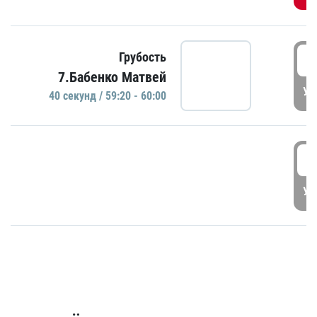
5
Грубость
7.Бабенко Матвей
УД
40 секунд / 59:20 - 60:00
5
УД