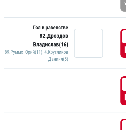
УД
Гол в равенстве
3
82.Дроздов
Владислав(16)
Г
89.Руммо Юрий(11)
,
4.Кругликов
Даниил(5)
3
Г
3