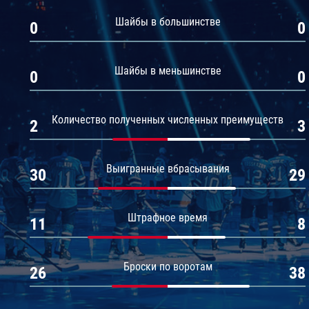
Амур
Шайбы в большинстве
0
0
Барыс
Салават Юлаев
Шайбы в меньшинстве
0
0
Сибирь
Количество полученных численных преимуществ
2
3
Выигранные вбрасывания
30
29
Штрафное время
11
8
Броски по воротам
26
38