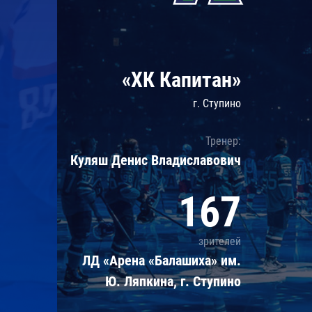
Локомотив
Северсталь
ЦСКА
«ХК Капитан»
Шанхайские Драконы
г. Ступино
Тренер:
Куляш Денис Владиславович
167
зрителей
ЛД «Арена «Балашиха» им.
Ю. Ляпкина, г. Ступино