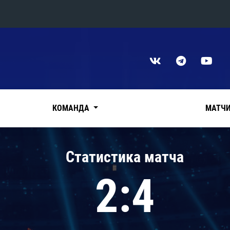
Конференция «Восток»
Дивизион Харламова
Автомобилист
сляции
Ак Барс
КОМАНДА
МАТЧ
Металлург Мг
Нефтехимик
 трансляции
Статистика матча
Трактор
магазин
2:4
Дивизион Чернышева
Авангард
ние КХЛ
Адмирал