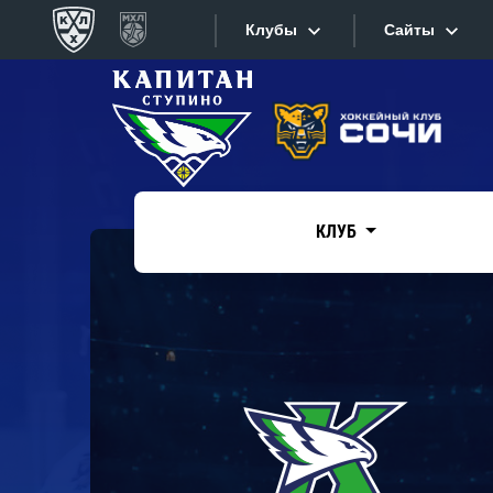
Клубы
Сайты
Конференция «Запад»
Сайты
Дивизион Боброва
Лада
Видеотран
СКА
КЛУБ
Хайлайты
Спартак
Торпедо
Текстовые
ХК Сочи
Интернет-
Дивизион Тарасова
Фотобанк
Динамо Мн
Приложе
Динамо М