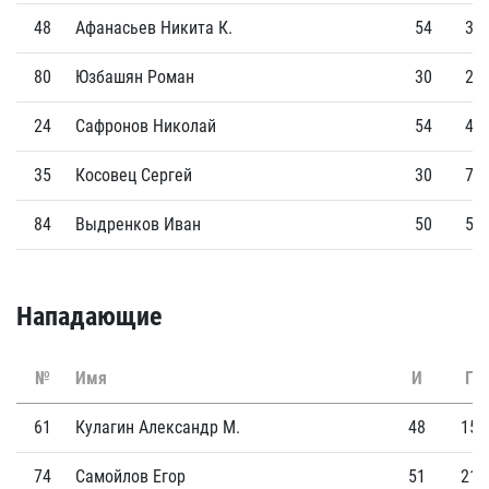
48
Афанасьев Никита К.
54
3
80
Юзбашян Роман
30
2
24
Сафронов Николай
54
4
35
Косовец Сергей
30
7
84
Выдренков Иван
50
5
Нападающие
№
Имя
И
Г
61
Кулагин Александр М.
48
15
74
Самойлов Егор
51
21