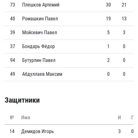
73
Плешков Артемий
30
21
40
Ромашкин Павел
19
13
39
Мойсевич Павел
5
3
37
Бондарь Фёдор
1
0
94
Бутурлин Павел
2
0
49
Абдуллаев Максим
0
0
Защитники
№
Имя
И
Г
14
Демидов Игорь
3
0