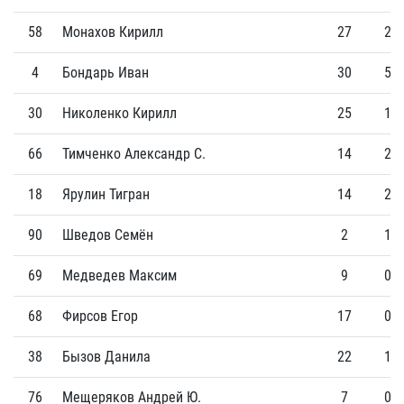
58
Монахов Кирилл
27
2
4
Бондарь Иван
30
5
30
Николенко Кирилл
25
1
66
Тимченко Александр С.
14
2
18
Ярулин Тигран
14
2
90
Шведов Семён
2
1
69
Медведев Максим
9
0
68
Фирсов Егор
17
0
38
Бызов Данила
22
1
76
Мещеряков Андрей Ю.
7
0