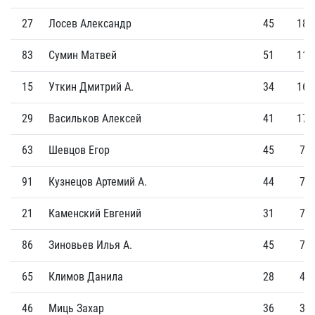
27
Лосев Александр
45
18
83
Сумин Матвей
51
11
15
Уткин Дмитрий А.
34
16
29
Васильков Алексей
41
17
63
Шевцов Егор
45
7
91
Кузнецов Артемий А.
44
7
21
Каменский Евгений
31
7
86
Зиновьев Илья А.
45
7
65
Климов Данила
28
4
46
Миць Захар
36
3