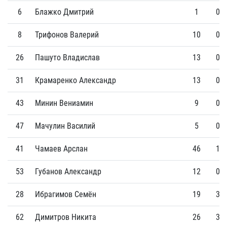
6
Блажко Дмитрий
1
0
8
Трифонов Валерий
10
0
26
Пашуто Владислав
13
0
31
Крамаренко Александр
13
0
43
Минин Вениамин
9
0
47
Мачулин Василий
5
0
41
Чамаев Арслан
46
1
53
Губанов Александр
12
0
28
Ибрагимов Семён
19
3
62
Димитров Никита
26
3