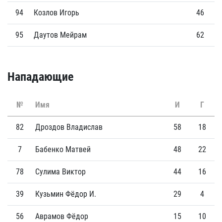
94
Козлов Игорь
46
3
95
Даутов Мейрам
62
2
Нападающие
№
Имя
И
Г
82
Дроздов Владислав
58
18
7
Бабенко Матвей
48
22
78
Сулима Виктор
44
16
39
Кузьмин Фёдор И.
29
4
56
Аврамов Фёдор
15
10