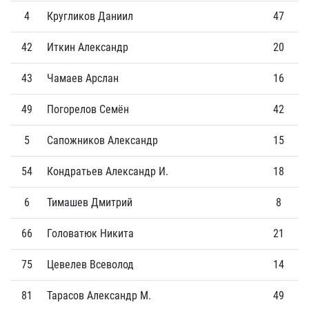
4
Кругликов Даниил
47
1
42
Иткин Александр
20
0
43
Чамаев Арслан
16
0
49
Погорелов Семён
42
5
5
Сапожников Александр
15
3
54
Кондратьев Александр И.
18
0
6
Тимашев Дмитрий
8
0
66
Головатюк Никита
21
0
75
Цевелев Всеволод
14
2
81
Тарасов Александр М.
49
1