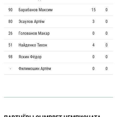
90
Барабанов Максим
15
0
80
Эсаулов Артём
3
0
26
Голованов Макар
0
0
51
Найденко Тихон
4
0
98
Яскин Фёдор
0
0
-
Филимошин Артём
0
0