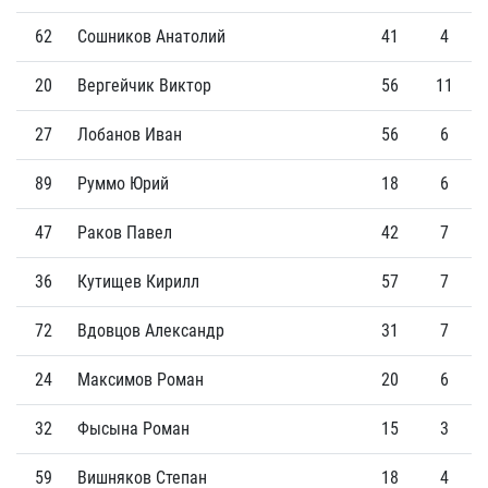
62
Сошников Анатолий
41
4
20
Вергейчик Виктор
56
11
27
Лобанов Иван
56
6
89
Руммо Юрий
18
6
47
Раков Павел
42
7
36
Кутищев Кирилл
57
7
72
Вдовцов Александр
31
7
24
Максимов Роман
20
6
32
Фысына Роман
15
3
59
Вишняков Степан
18
4