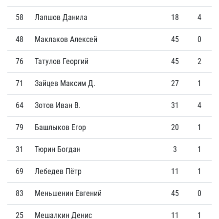
58
Лапшов Данила
18
4
48
Маклаков Алексей
45
0
76
Татулов Георгий
45
2
71
Зайцев Максим Д.
27
1
64
Зотов Иван В.
31
4
79
Башлыков Егор
20
1
31
Тюрин Богдан
3
1
69
Лебедев Пётр
11
1
83
Меньшенин Евгений
45
0
25
Мешалкин Денис
11
1