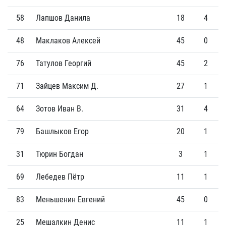
58
Лапшов Данила
18
4
48
Маклаков Алексей
45
0
76
Татулов Георгий
45
2
71
Зайцев Максим Д.
27
1
64
Зотов Иван В.
31
4
79
Башлыков Егор
20
1
31
Тюрин Богдан
3
1
69
Лебедев Пётр
11
1
83
Меньшенин Евгений
45
0
25
Мешалкин Денис
11
1