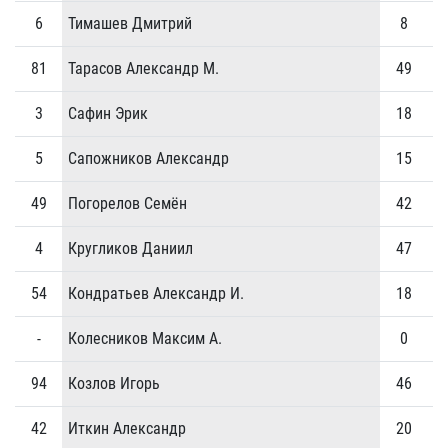
6
Тимашев Дмитрий
8
0
81
Тарасов Александр М.
49
1
3
Сафин Эрик
18
0
5
Сапожников Александр
15
3
49
Погорелов Семён
42
5
4
Кругликов Даниил
47
1
54
Кондратьев Александр И.
18
0
-
Колесников Максим А.
0
0
94
Козлов Игорь
46
3
42
Иткин Александр
20
0