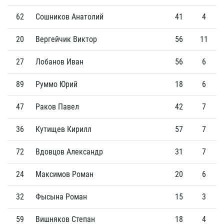
62
Сошников Анатолий
41
4
20
Вергейчик Виктор
56
11
27
Лобанов Иван
56
6
89
Руммо Юрий
18
6
47
Раков Павел
42
7
36
Кутищев Кирилл
57
7
72
Вдовцов Александр
31
7
24
Максимов Роман
20
6
32
Фысына Роман
15
3
59
Вишняков Степан
18
4