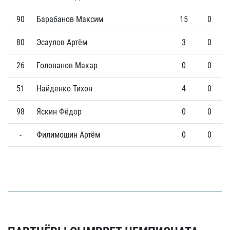
90
Барабанов Максим
15
0
80
Эсаулов Артём
3
0
26
Голованов Макар
0
0
51
Найденко Тихон
4
0
98
Яскин Фёдор
0
0
-
Филимошин Артём
0
0