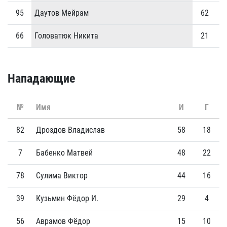
95
Даутов Мейрам
62
2
66
Головатюк Никита
21
0
Нападающие
№
Имя
И
Г
82
Дроздов Владислав
58
18
7
Бабенко Матвей
48
22
78
Сулима Виктор
44
16
39
Кузьмин Фёдор И.
29
4
56
Аврамов Фёдор
15
10