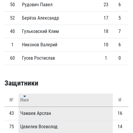
50
Рудович Павел
23
6
52
Берёза Александр
17
5
40
Гульковский Клим
18
7
1
Никонов Валерий
10
6
60
Гусев Ростислав
1
0
Защитники
№
Имя
И
Г
43
Чамаев Арслан
16
0
75
Цевелев Всеволод
14
2