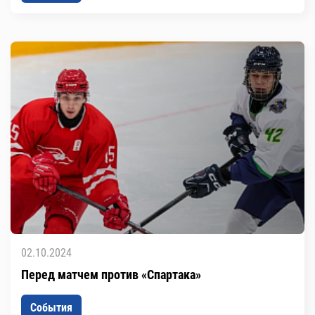
02.10.2024
Перед матчем против «Спартака»
События