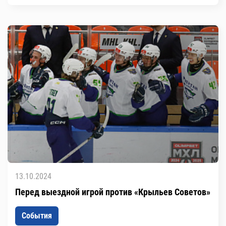
13.10.2024
Перед выездной игрой против «Крыльев Советов»
События