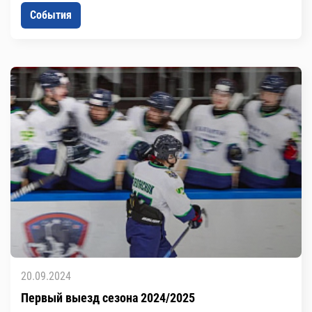
События
20.09.2024
Первый выезд сезона 2024/2025