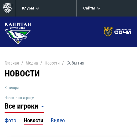
Клубы
Сайты
События
Главная
Медиа
Новости
НОВОСТИ
Категория:
Новость по игроку:
Все игроки
Фото
Новости
Видео