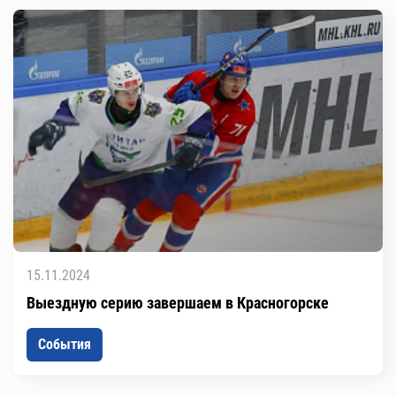
15.11.2024
Выездную серию завершаем в Красногорске
События