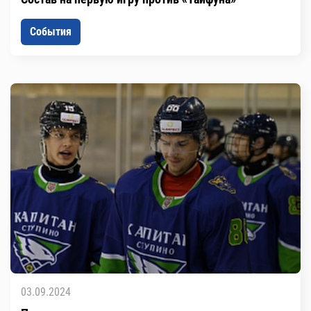
События
03.09.2024