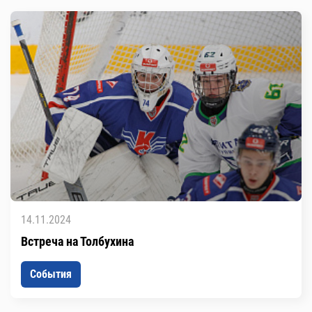
14.11.2024
Встреча на Толбухина
События