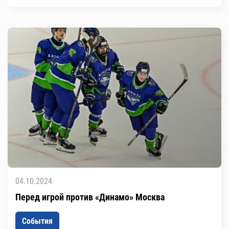
04.10.2024
Перед игрой против «Динамо» Москва
События