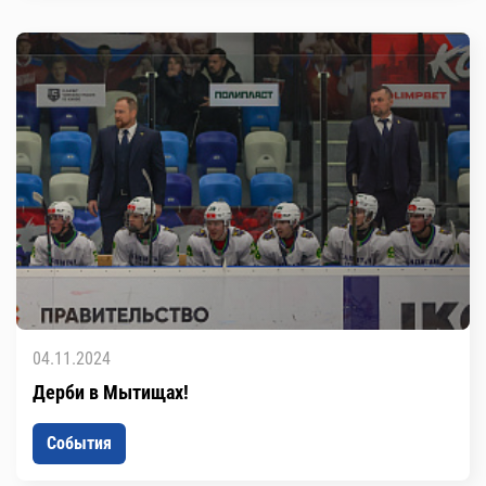
04.11.2024
Дерби в Мытищах!
События