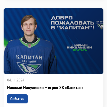
04.11.2024
Николай Никульшин – игрок ХК «Капитан»
События