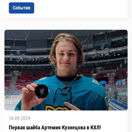
События
16.09.2024
Первая шайба Артемия Кузнецова в КХЛ!