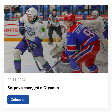
09.11.2024
Встреча соседей в Ступино
События