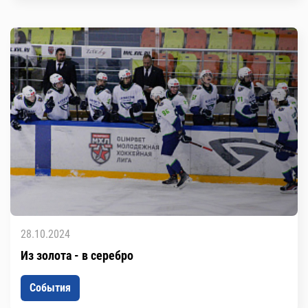
28.10.2024
Из золота - в серебро
События