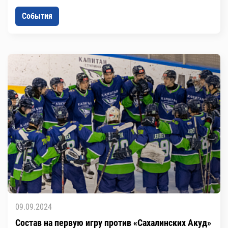
События
09.09.2024
Состав на первую игру против «Сахалинских Акуд»