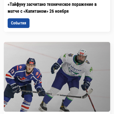
«Тайфуну засчитано техническое поражение в
матче с «Капитаном» 26 ноября
События