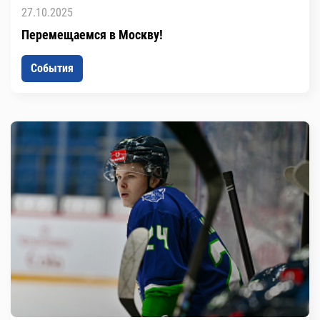
27.10.2025
Перемещаемся в Москву!
События