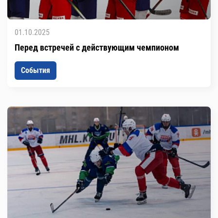
01.10.2025
Перед встречей с действующим чемпионом
События