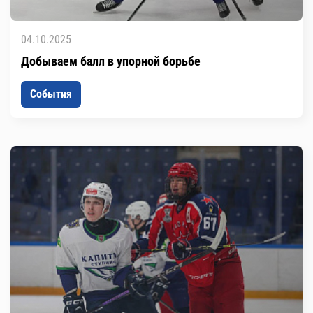
04.10.2025
Добываем балл в упорной борьбе
События