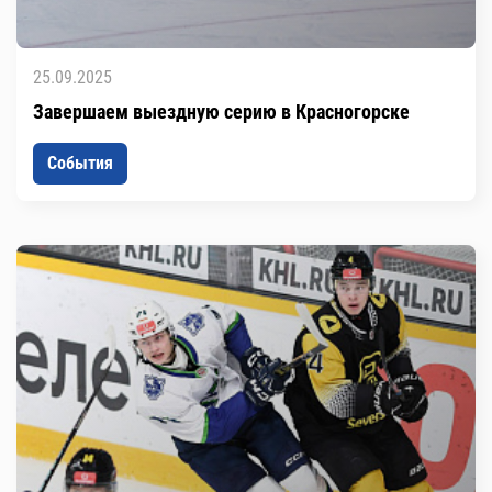
25.09.2025
Завершаем выездную серию в Красногорске
События