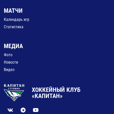
МАТЧИ
Календарь игр
Статистика
МЕДИА
Фото
Новости
Видео
ХОККЕЙНЫЙ КЛУБ
«КАПИТАН»