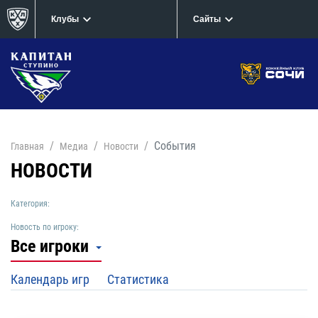
Клубы
Сайты
События
Главная
Медиа
Новости
НОВОСТИ
Категория:
Новость по игроку:
Все игроки
Календарь игр
Статистика