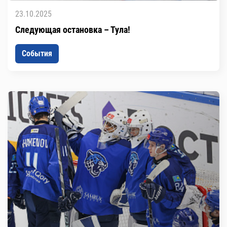
23.10.2025
Следующая остановка – Тула!
События