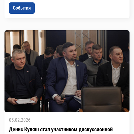
События
05.02.2026
Денис Куляш стал участником дискуссионной