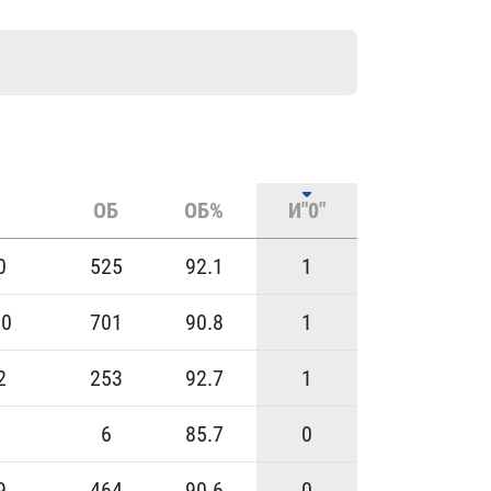
ОБ
ОБ%
И"0"
0
525
92.1
1
00
701
90.8
1
2
253
92.7
1
6
6
85.7
0
9
464
90.6
0