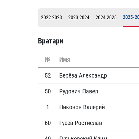
Локомотив
Северсталь
2025-2
2022-2023
2023-2024
2024-2025
ЦСКА
Шанхайские Драконы
Вратари
№
Имя
52
Берёза Александр
50
Рудович Павел
1
Никонов Валерий
60
Гусев Ростислав
40
Гульковский Клим