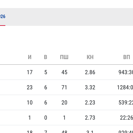
Амур
Барыс
026
Салават Юлаев
Сибирь
И
В
ПШ
КН
ВП
17
5
45
2.86
943:3
23
6
71
3.32
1284:
10
6
20
2.23
539:2
1
0
1
2.73
22:2
18
7
48
3.1
929:4