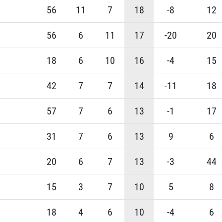
56
11
7
18
-8
12
56
6
11
17
-20
20
18
6
10
16
-4
15
42
7
7
14
-11
18
57
7
6
13
-1
17
31
7
6
13
9
6
20
6
7
13
-3
44
15
3
7
10
5
8
18
4
6
10
-4
6