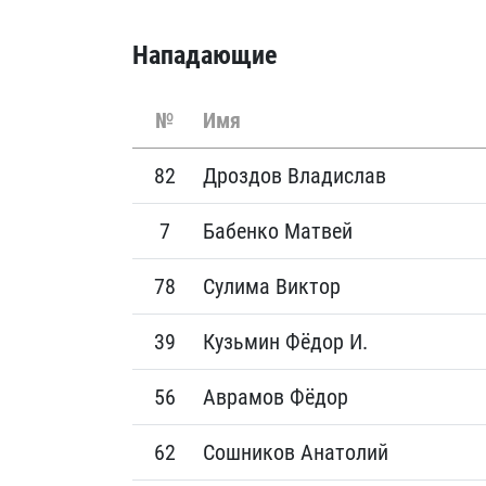
Нападающие
№
Имя
82
Дроздов Владислав
7
Бабенко Матвей
78
Сулима Виктор
39
Кузьмин Фёдор И.
56
Аврамов Фёдор
62
Сошников Анатолий