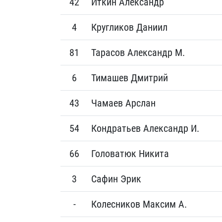
42
Иткин Александр
4
Кругликов Даниил
81
Тарасов Александр М.
6
Тимашев Дмитрий
43
Чамаев Арслан
54
Кондратьев Александр И.
66
Головатюк Никита
3
Сафин Эрик
-
Колесников Максим А.