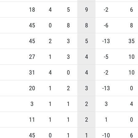
18
4
5
9
-2
6
45
0
8
8
-6
8
45
2
3
5
-13
35
27
1
3
4
-5
10
31
4
0
4
-2
10
20
1
2
3
-13
0
3
1
1
2
3
4
11
1
1
2
1
0
45
0
1
1
-10
6