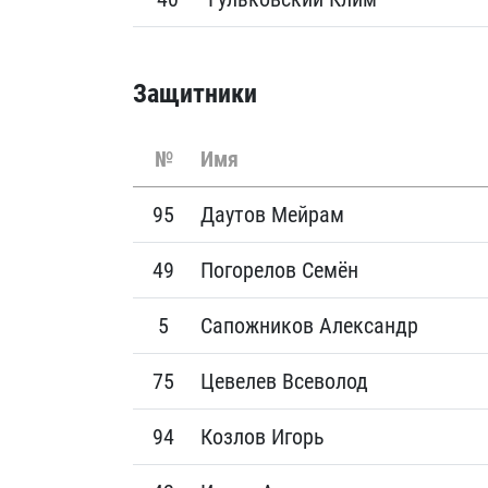
Защитники
№
Имя
95
Даутов Мейрам
49
Погорелов Семён
5
Сапожников Александр
75
Цевелев Всеволод
94
Козлов Игорь