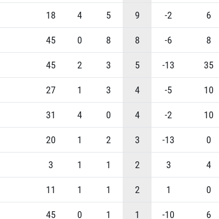
18
4
5
9
-2
6
45
0
8
8
-6
8
45
2
3
5
-13
35
27
1
3
4
-5
10
31
4
0
4
-2
10
20
1
2
3
-13
0
3
1
1
2
3
4
11
1
1
2
1
0
45
0
1
1
-10
6