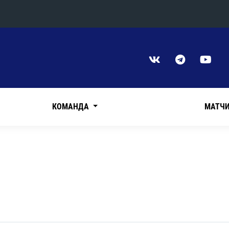
Конференция «Восток»
Дивизион Харламова
Автомобилист
сляции
Ак Барс
КОМАНДА
МАТЧ
Металлург Мг
Нефтехимик
 трансляции
Трактор
магазин
Дивизион Чернышева
Авангард
ние КХЛ
Адмирал