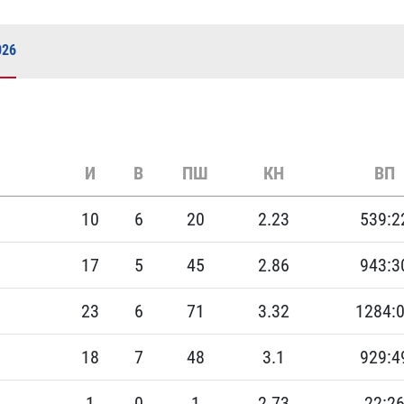
Амур
Барыс
026
Салават Юлаев
Сибирь
И
В
ПШ
КН
ВП
10
6
20
2.23
539:2
17
5
45
2.86
943:3
23
6
71
3.32
1284:
18
7
48
3.1
929:4
1
0
1
2.73
22:2