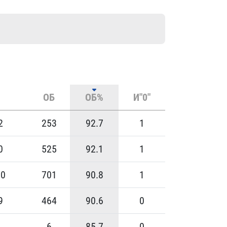
ОБ
ОБ%
И"0"
2
253
92.7
1
0
525
92.1
1
00
701
90.8
1
9
464
90.6
0
6
6
85.7
0