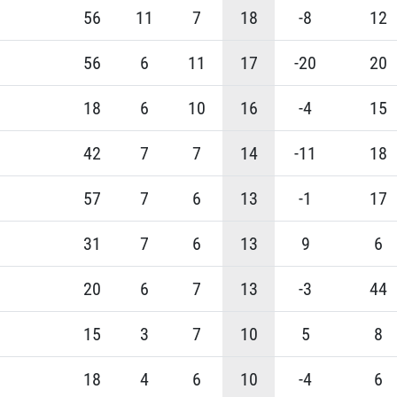
56
11
7
18
-8
12
56
6
11
17
-20
20
18
6
10
16
-4
15
42
7
7
14
-11
18
57
7
6
13
-1
17
31
7
6
13
9
6
20
6
7
13
-3
44
15
3
7
10
5
8
18
4
6
10
-4
6