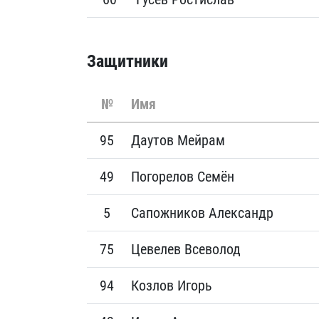
Защитники
№
Имя
95
Даутов Мейрам
49
Погорелов Семён
5
Сапожников Александр
75
Цевелев Всеволод
94
Козлов Игорь