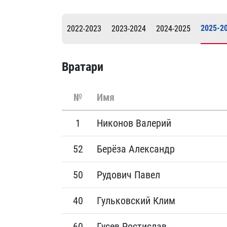
Локомотив
Северсталь
2025-2
2022-2023
2023-2024
2024-2025
ЦСКА
Шанхайские Драконы
Вратари
№
Имя
1
Никонов Валерий
52
Берёза Александр
50
Рудович Павел
40
Гульковский Клим
60
Гусев Ростислав