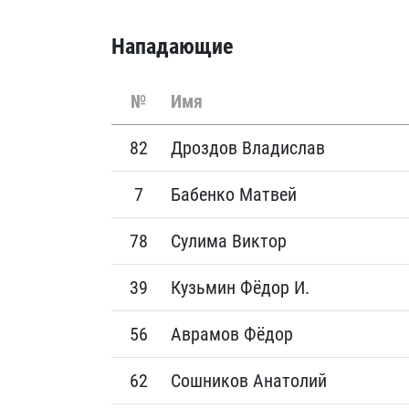
Нападающие
№
Имя
82
Дроздов Владислав
7
Бабенко Матвей
78
Сулима Виктор
39
Кузьмин Фёдор И.
56
Аврамов Фёдор
62
Сошников Анатолий