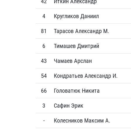
42
Иткин Александр
4
Кругликов Даниил
81
Тарасов Александр М.
6
Тимашев Дмитрий
43
Чамаев Арслан
54
Кондратьев Александр И.
66
Головатюк Никита
3
Сафин Эрик
-
Колесников Максим А.