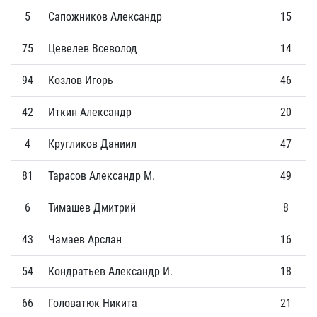
5
Сапожников Александр
15
3
75
Цевелев Всеволод
14
2
94
Козлов Игорь
46
3
42
Иткин Александр
20
0
4
Кругликов Даниил
47
1
81
Тарасов Александр М.
49
1
6
Тимашев Дмитрий
8
0
43
Чамаев Арслан
16
0
54
Кондратьев Александр И.
18
0
66
Головатюк Никита
21
0