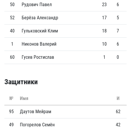
50
Рудович Павел
23
6
52
Берёза Александр
17
5
40
Гульковский Клим
18
7
1
Никонов Валерий
10
6
60
Гусев Ростислав
1
0
Защитники
№
Имя
И
Г
95
Даутов Мейрам
62
2
49
Погорелов Семён
42
5