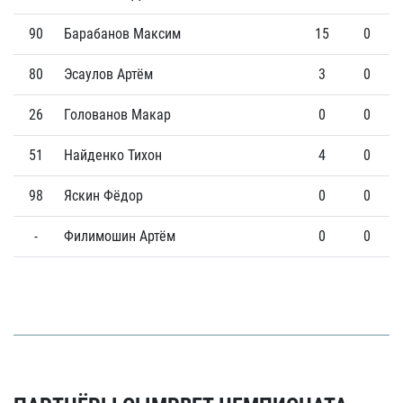
90
Барабанов Максим
15
0
80
Эсаулов Артём
3
0
26
Голованов Макар
0
0
51
Найденко Тихон
4
0
98
Яскин Фёдор
0
0
-
Филимошин Артём
0
0