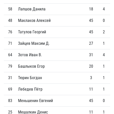
58
Лапшов Данила
18
4
48
Маклаков Алексей
45
0
76
Татулов Георгий
45
2
71
Зайцев Максим Д.
27
1
64
Зотов Иван В.
31
4
79
Башлыков Егор
20
1
31
Тюрин Богдан
3
1
69
Лебедев Пётр
11
1
83
Меньшенин Евгений
45
0
25
Мешалкин Денис
11
1