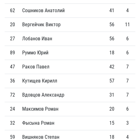
62
Сошников Анатолий
41
4
20
Вергейчик Виктор
56
11
27
Лобанов Иван
56
6
89
Руммо Юрий
18
6
47
Раков Павел
42
7
36
Кутищев Кирилл
57
7
72
Вдовцов Александр
31
7
24
Максимов Роман
20
6
32
Фысына Роман
15
3
59
Вишняков Степан
18
4