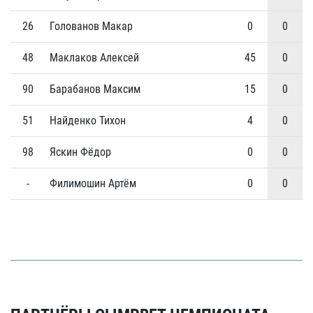
26
Голованов Макар
0
0
48
Маклаков Алексей
45
0
90
Барабанов Максим
15
0
51
Найденко Тихон
4
0
98
Яскин Фёдор
0
0
-
Филимошин Артём
0
0