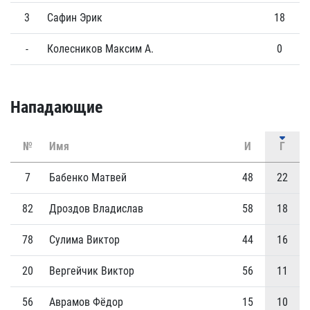
3
Сафин Эрик
18
0
-
Колесников Максим А.
0
0
Нападающие
№
Имя
И
Г
7
Бабенко Матвей
48
22
82
Дроздов Владислав
58
18
78
Сулима Виктор
44
16
20
Вергейчик Виктор
56
11
56
Аврамов Фёдор
15
10