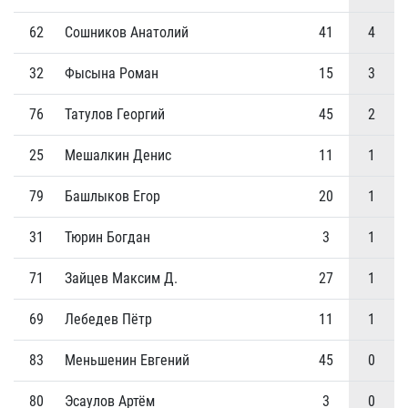
62
Сошников Анатолий
41
4
32
Фысына Роман
15
3
76
Татулов Георгий
45
2
25
Мешалкин Денис
11
1
79
Башлыков Егор
20
1
31
Тюрин Богдан
3
1
71
Зайцев Максим Д.
27
1
69
Лебедев Пётр
11
1
83
Меньшенин Евгений
45
0
80
Эсаулов Артём
3
0