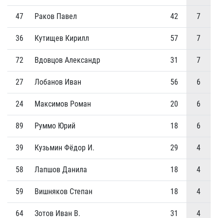
47
Раков Павел
42
7
36
Кутищев Кирилл
57
7
72
Вдовцов Александр
31
7
27
Лобанов Иван
56
6
24
Максимов Роман
20
6
89
Руммо Юрий
18
6
39
Кузьмин Фёдор И.
29
4
58
Лапшов Данила
18
4
59
Вишняков Степан
18
4
64
Зотов Иван В.
31
4