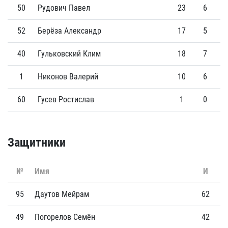
50
Рудович Павел
23
6
52
Берёза Александр
17
5
40
Гульковский Клим
18
7
1
Никонов Валерий
10
6
60
Гусев Ростислав
1
0
Защитники
№
Имя
И
Г
95
Даутов Мейрам
62
2
49
Погорелов Семён
42
5