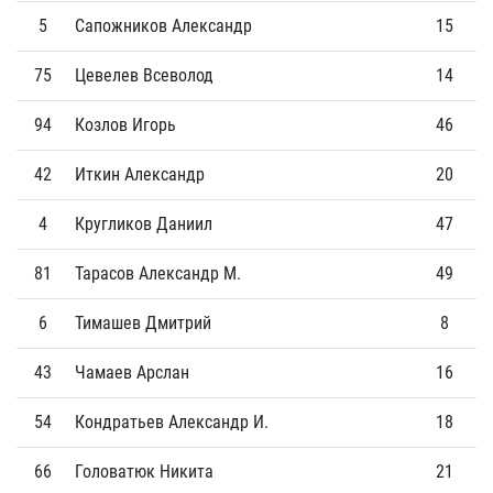
5
Сапожников Александр
15
3
75
Цевелев Всеволод
14
2
94
Козлов Игорь
46
3
42
Иткин Александр
20
0
4
Кругликов Даниил
47
1
81
Тарасов Александр М.
49
1
6
Тимашев Дмитрий
8
0
43
Чамаев Арслан
16
0
54
Кондратьев Александр И.
18
0
66
Головатюк Никита
21
0