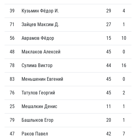
39
Кузьмин Фёдор И.
29
4
71
Зайцев Максим Д.
27
1
56
Аврамов Фёдор
15
10
48
Маклаков Алексей
45
0
78
Сулима Виктор
44
16
83
Меньшенин Евгений
45
0
76
Татулов Георгий
45
2
25
Мешалкин Денис
11
1
79
Башлыков Егор
20
1
47
Раков Павел
42
7