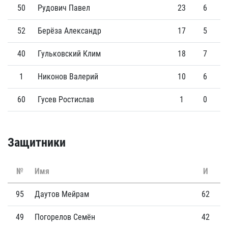
50
Рудович Павел
23
6
52
Берёза Александр
17
5
40
Гульковский Клим
18
7
1
Никонов Валерий
10
6
60
Гусев Ростислав
1
0
Защитники
№
Имя
И
Г
95
Даутов Мейрам
62
2
49
Погорелов Семён
42
5