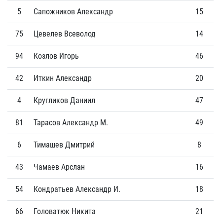
5
Сапожников Александр
15
3
75
Цевелев Всеволод
14
2
94
Козлов Игорь
46
3
42
Иткин Александр
20
0
4
Кругликов Даниил
47
1
81
Тарасов Александр М.
49
1
6
Тимашев Дмитрий
8
0
43
Чамаев Арслан
16
0
54
Кондратьев Александр И.
18
0
66
Головатюк Никита
21
0