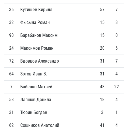
36
Кутищев Кирилл
57
7
32
Фысына Роман
15
3
90
Барабанов Максим
15
0
24
Максимов Роман
20
6
72
Вдовцов Александр
31
7
64
Зотов Иван В.
31
4
7
Бабенко Матвей
48
22
58
Лапшов Данила
18
4
31
Тюрин Богдан
3
1
62
Сошников Анатолий
41
4