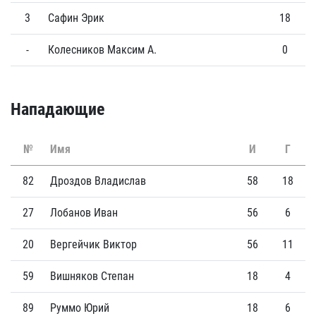
3
Сафин Эрик
18
0
-
Колесников Максим А.
0
0
Нападающие
№
Имя
И
Г
82
Дроздов Владислав
58
18
27
Лобанов Иван
56
6
20
Вергейчик Виктор
56
11
59
Вишняков Степан
18
4
89
Руммо Юрий
18
6