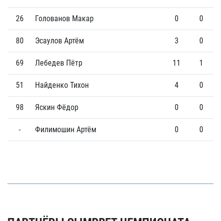
26
Голованов Макар
0
0
80
Эсаулов Артём
3
0
69
Лебедев Пётр
11
1
51
Найденко Тихон
4
0
98
Яскин Фёдор
0
0
-
Филимошин Артём
0
0