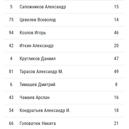
5
Сапожников Александр
15
3
75
Цевелев Всеволод
14
2
94
Козлов Игорь
46
3
42
Иткин Александр
20
0
4
Кругликов Даниил
47
1
81
Тарасов Александр М.
49
1
6
Тимашев Дмитрий
8
0
43
Чамаев Арслан
16
0
54
Кондратьев Александр И.
18
0
66
Головатюк Никита
21
0