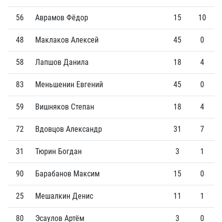
56
Аврамов Фёдор
15
10
48
Маклаков Алексей
45
0
58
Лапшов Данила
18
4
83
Меньшенин Евгений
45
0
59
Вишняков Степан
18
4
72
Вдовцов Александр
31
7
31
Тюрин Богдан
3
1
90
Барабанов Максим
15
0
25
Мешалкин Денис
11
1
80
Эсаулов Артём
3
0