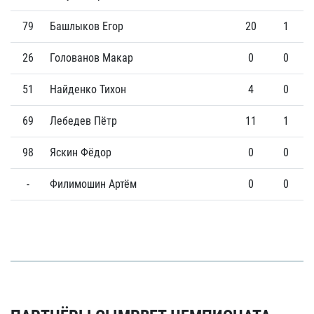
79
Башлыков Егор
20
1
26
Голованов Макар
0
0
51
Найденко Тихон
4
0
69
Лебедев Пётр
11
1
98
Яскин Фёдор
0
0
-
Филимошин Артём
0
0