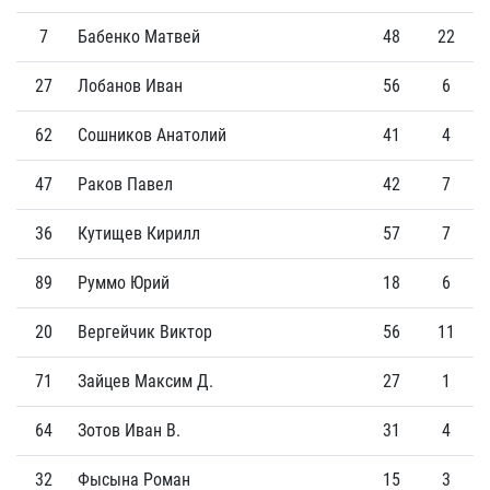
7
Бабенко Матвей
48
22
27
Лобанов Иван
56
6
62
Сошников Анатолий
41
4
47
Раков Павел
42
7
36
Кутищев Кирилл
57
7
89
Руммо Юрий
18
6
20
Вергейчик Виктор
56
11
71
Зайцев Максим Д.
27
1
64
Зотов Иван В.
31
4
32
Фысына Роман
15
3