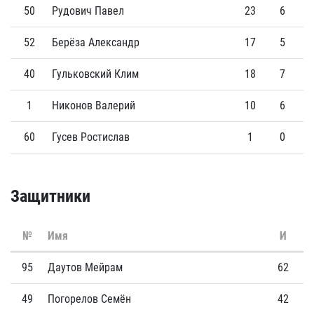
50
Рудович Павел
23
6
52
Берёза Александр
17
5
40
Гульковский Клим
18
7
1
Никонов Валерий
10
6
60
Гусев Ростислав
1
0
Защитники
№
Имя
И
Г
95
Даутов Мейрам
62
2
49
Погорелов Семён
42
5