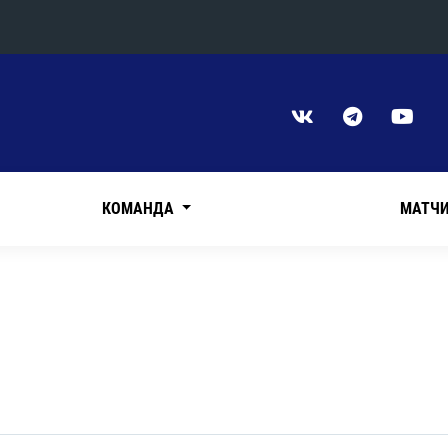
Конференция «Восток»
Дивизион Харламова
Автомобилист
сляции
Ак Барс
КОМАНДА
МАТЧ
Металлург Мг
Нефтехимик
 трансляции
Трактор
магазин
Дивизион Чернышева
Авангард
ние КХЛ
Адмирал