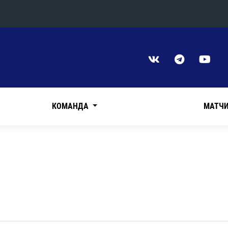
Конференция «Восток»
Дивизион Харламова
Автомобилист
сляции
Ак Барс
КОМАНДА
МАТЧ
Металлург Мг
Нефтехимик
 трансляции
Трактор
магазин
Дивизион Чернышева
Авангард
ние КХЛ
Адмирал