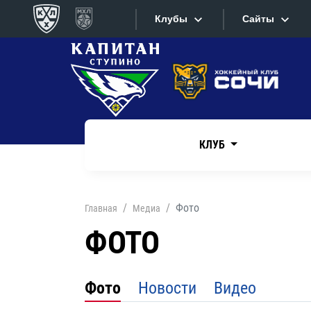
Клубы
Сайты
Конференция «Запад»
Сайты
Дивизион Боброва
Лада
Видеотран
СКА
КЛУБ
Хайлайты
Спартак
Торпедо
Текстовые
Фото
Главная
Медиа
ХК Сочи
Интернет-
ФОТО
Дивизион Тарасова
Фотобанк
Динамо Мн
Фото
Новости
Видео
Приложе
Динамо М