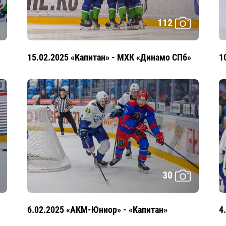
112
15.02.2025 «Капитан» - МХК «Динамо СПб»
1
30
6.02.2025 «АКМ-Юниор» - «Капитан»
4