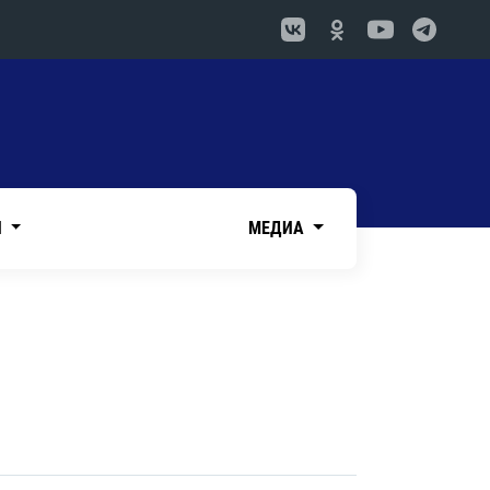
И
МЕДИА