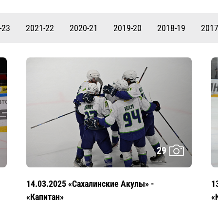
Амур
Барыс
-23
2021-22
2020-21
2019-20
2018-19
2017
Салават Юлаев
Сибирь
29
14.03.2025 «Сахалинские Акулы» -
1
«Капитан»
«