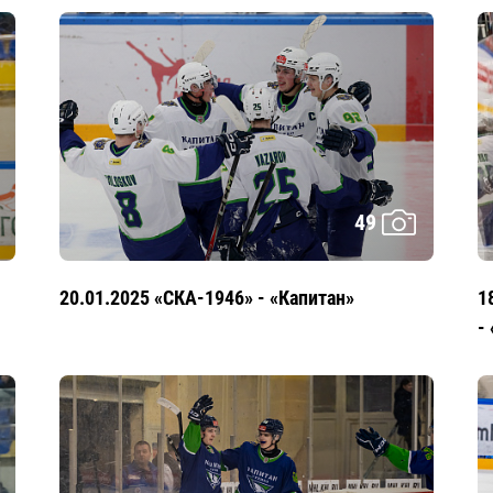
49
20.01.2025 «СКА-1946» - «Капитан»
1
-